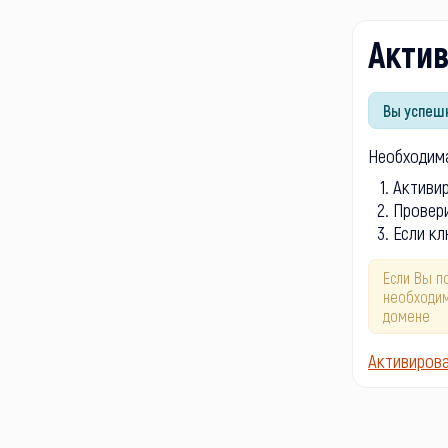
Акти
Вы успешн
Необходима
Активи
Провери
Если кл
Если Вы п
необходим
домене
Активиров