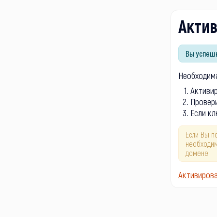
Акти
Вы успешн
Необходима
Активи
Провери
Если кл
Если Вы п
необходим
домене
Активиров